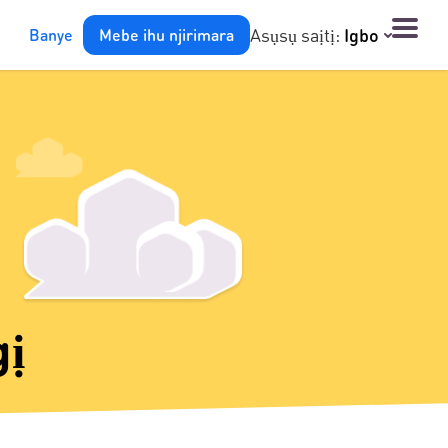
Asụsụ saịtị:
Igbo
Banye
Mebe ihu njirimara
gị