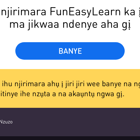
njirimara FunEasyLearn ka ị
ma jikwaa ndenye aha gị
BANYE
tu ihu njirimara ahụ ị jiri jiri wee banye na
 itinye ihe nzụta a na akaụntụ ngwa gị.
Nzuzo